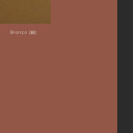
Bronzo (銅)