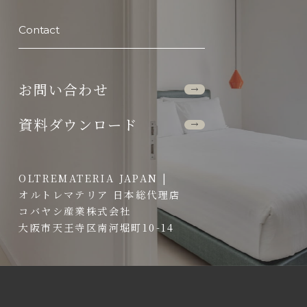
Contact
お問い合わせ
資料ダウンロード
OLTREMATERIA JAPAN |
オルトレマテリア ⽇本総代理店
コバヤシ産業株式会社
⼤阪市天王寺区南河堀町10-14